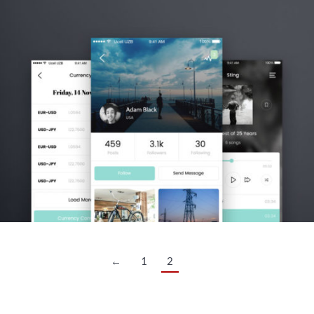
←
1
2