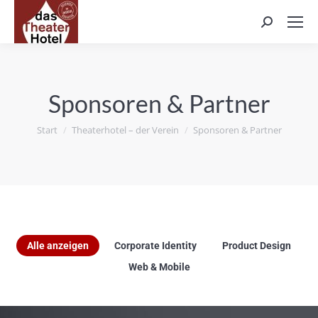
Search:
Sponsoren & Partner
Sie befinden sich hier:
Start
Theaterhotel – der Verein
Sponsoren & Partner
Alle anzeigen
Corporate Identity
Product Design
Web & Mobile