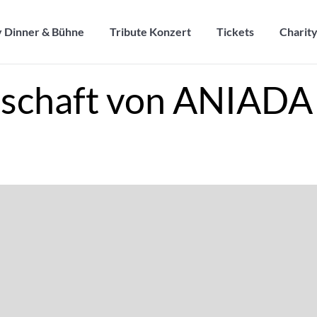
ty Dinner & Bühne
Tribute Konzert
Tickets
Charit
y Dinner & Bühne
Tribute Konzert
Tickets
Charit
schaft von ANIAD