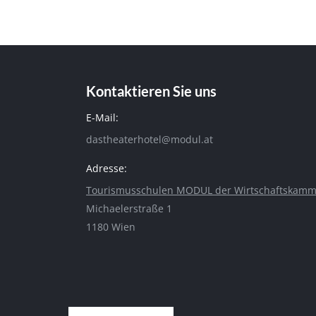
Kontaktieren Sie uns
E-Mail:
dastheaterhotel@modul.at
Adresse:
Tourismusschulen MODUL der Wirtschaftskamm
Michaelerstraße 1
1180 Wien