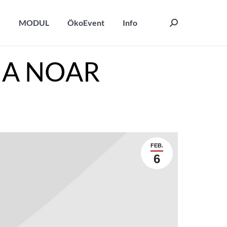
y
MODUL
ÖkoEvent
Info
Search:
y
MODUL
ÖkoEvent
Info
Search:
A A NOAR
FEB.
6