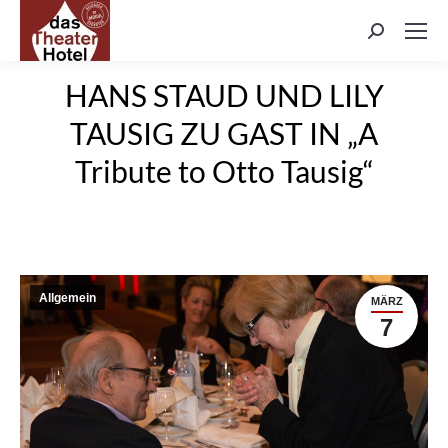
Search:
HANS STAUD UND LILY
TAUSIG ZU GAST IN „A
Tribute to Otto Tausig“
Allgemein
MÄRZ
7