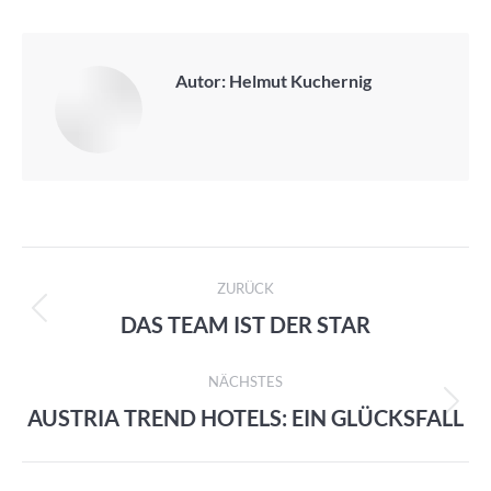
Autor:
Helmut Kuchernig
Kommentarnavigation
ZURÜCK
DAS TEAM IST DER STAR
Vorheriger
Beitrag:
NÄCHSTES
AUSTRIA TREND HOTELS: EIN GLÜCKSFALL
Nächster
Beitrag: