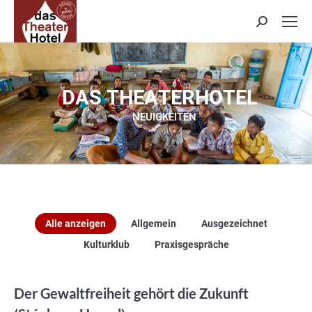
Search:
D
A
S
T
H
E
A
T
E
R
H
O
T
E
L
NEUIGKEITEN
Alle anzeigen
Allgemein
Ausgezeichnet
Kulturklub
Praxisgespräche
Der Gewaltfreiheit gehört die Zukunft