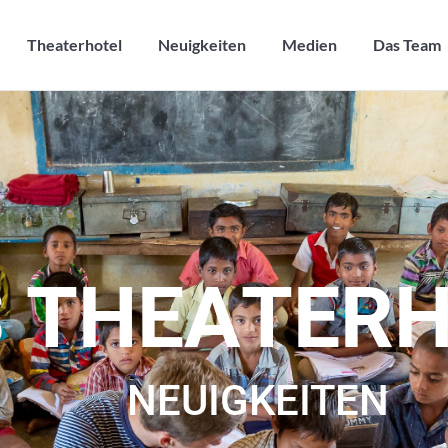
Theaterhotel
Neuigkeiten
Medien
Das Team
Theaterhotel
Neuigkeiten
Medien
Das Team
S
T
H
E
A
T
E
R
NEUIGKEITEN