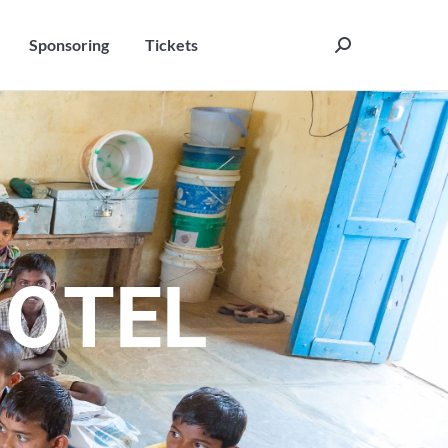
Sponsoring
Tickets
Search:
Sponsoring
Tickets
Search:
H
O
T
E
L