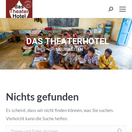
Search:
D
A
S
T
H
E
A
T
E
R
H
O
T
E
L
NEUIGKEITEN
Nichts gefunden
Es scheint, dass wir nicht finden können, was Sie suchen.
Vielleicht kann die Suche helfen.
Search: