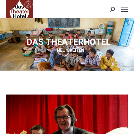
Search:
D
A
S
T
H
E
A
T
E
R
H
O
T
E
L
NEUIGKEITEN