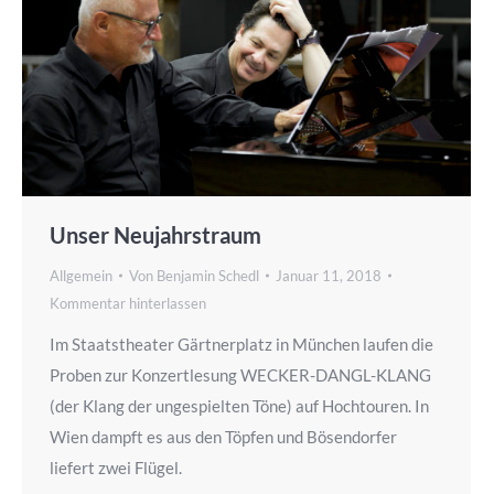
Unser Neujahrstraum
Allgemein
Von
Benjamin Schedl
Januar 11, 2018
Kommentar hinterlassen
Im Staatstheater Gärtnerplatz in München laufen die
Proben zur Konzertlesung WECKER-DANGL-KLANG
(der Klang der ungespielten Töne) auf Hochtouren. In
Wien dampft es aus den Töpfen und Bösendorfer
liefert zwei Flügel.