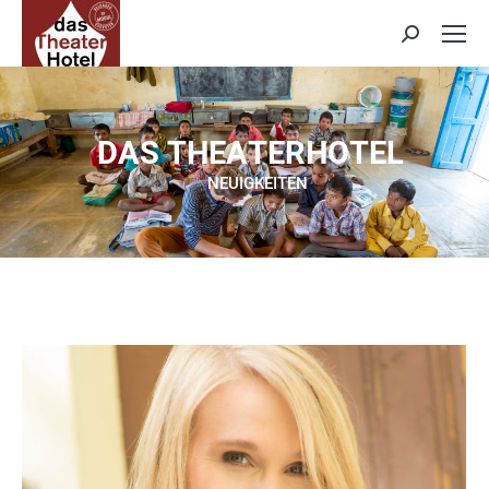
Search:
D
A
S
T
H
E
A
T
E
R
H
O
T
E
L
NEUIGKEITEN