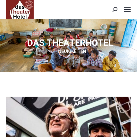
Search:
D
A
S
T
H
E
A
T
E
R
H
O
T
E
L
NEUIGKEITEN