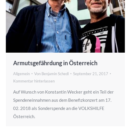
Armutsgefährdung in Österreich
Allgemein
Von
Benjamin Schedl
September 21, 2017
Kommentar hinterlassen
Auf Wunsch von Konstantin Wecker geht ein Teil der
Spendeneinnahmen aus dem Benefizkonzert am 17.
02. 2018 als Sonderspende an die VOLKSHILFE
Österreich.