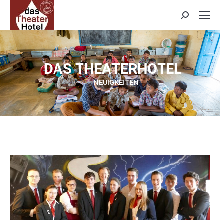
Search:
D
A
S
T
H
E
A
T
E
R
H
O
T
E
L
NEUIGKEITEN