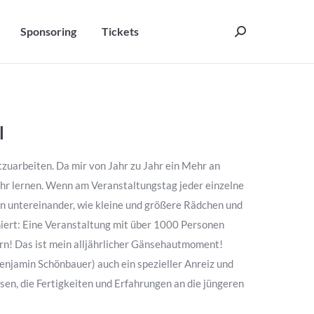
Sponsoring
Tickets
Search:
Sponsoring
Tickets
Search:
l
zuarbeiten. Da mir von Jahr zu Jahr ein Mehr an
hr lernen. Wenn am Veranstaltungstag jeder einzelne
gen untereinander, wie kleine und größere Rädchen und
niert: Eine Veranstaltung mit über 1000 Personen
ern! Das ist mein alljährlicher Gänsehautmoment!
enjamin Schönbauer) auch ein spezieller Anreiz und
en, die Fertigkeiten und Erfahrungen an die jüngeren