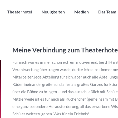
Theaterhotel
Neuigkeiten
Medien
Das Team
Theaterhotel
Neuigkeiten
Medien
Das Team
Meine Verbindung zum Theaterhote
Für mich war es immer schon extrem motivierend, bei dTH mit
Verantwortung übertragen wurde, durfte ich selbst immer me
Mitarbeiter, jede Abteilung für sich, aber auch alle Abteilun
Räder ineinandergreifen und alles als großes Ganzes funktio
über die Bühne zu bringen – und das ausschließlich mit Schül
Mittlerweile ist es für mich als Küchenchef (gemeinsam mit B
eine ganz besondere Herausforderung, all das erworbene Wiss
Schüler weiterzugeben. Was für ein Erlebnis!