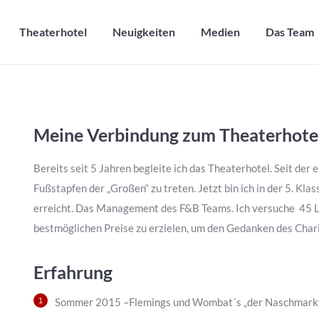
Theaterhotel
Neuigkeiten
Medien
Das Team
Theaterhotel
Neuigkeiten
Medien
Das Team
Meine Verbindung zum Theaterhote
Bereits seit 5 Jahren begleite ich das Theaterhotel. Seit der
Fußstapfen der „Großen“ zu treten. Jetzt bin ich in der 5. Kl
erreicht. Das Management des F&B Teams. Ich versuche 45 Li
bestmöglichen Preise zu erzielen, um den Gedanken des Chari
Erfahrung
Sommer 2015 –Flemings und Wombat´s „der Naschmarkt“,