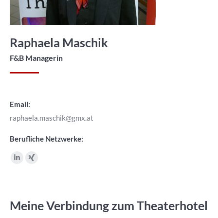
Raphaela Maschik
F&B Managerin
Email:
raphaela.maschik@gmx.at
Berufliche Netzwerke:
Linkedin
XING
page
page
opens
opens
in
in
Meine Verbindung zum Theaterhotel
new
new