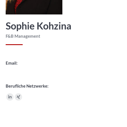
Sophie Kohzina
F&B Management
Email:
Berufliche Netzwerke:
Linkedin
XING
page
page
opens
opens
in
in