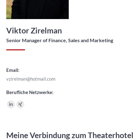
Viktor Zirelman
Senior Manager of Finance, Sales and Marketing
Email:
vzirelman@hotmail.com
Berufliche Netzwerke:
Linkedin
XING
page
page
opens
opens
in
in
Meine Verbindung zum Theaterhotel