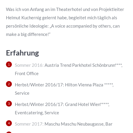
new
new
window
window
Was ich von Anfang an im Theaterhotel und von Projektleiter
Helmut Kuchernig gelernt habe, begleitet mich täglich als
persönliche Ideologie: „A voice accompanied by others, can
make a big difference!“
Erfahrung
Sommer 2016:
Austria Trend Parkhotel Schönbrunn****,
Front Office
Herbst/Winter 2016/17: Hilton Vienna Plaza *****,
Service
Herbst/Winter 2016/17: Grand Hotel Wien*****,
Eventcatering, Service
Sommer 2017:
Maschu Maschu Neubaugasse, Bar