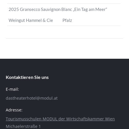
2025 Gransecco Sauvignon Blanc „Ein Tag am Meer“
Weingut Hammel & Cie Pfalz
Kontaktieren Sie uns
E-mail:
dastheaterhotel@modul.at
Adresse:
Tourismusschulen MODUL der Wirtschaftskammer Wien
Michaelerstraße 1