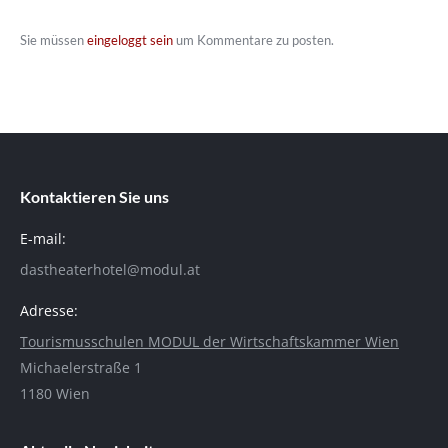
Sie müssen
eingeloggt sein
um Kommentare zu posten.
Kontaktieren Sie uns
E-mail:
dastheaterhotel@modul.at
Adresse:
Tourismusschulen MODUL der Wirtschaftskammer Wien
Michaelerstraße 1
1180 Wien