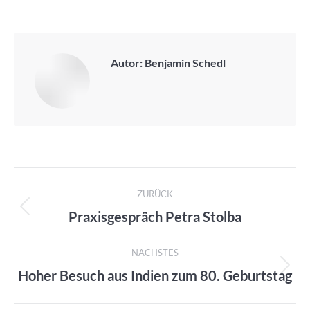
Autor:
Benjamin Schedl
Kommentarnavigation
ZURÜCK
Praxisgespräch Petra Stolba
Vorheriger
Beitrag:
NÄCHSTES
Hoher Besuch aus Indien zum 80. Geburtstag
Nächster
Beitrag: