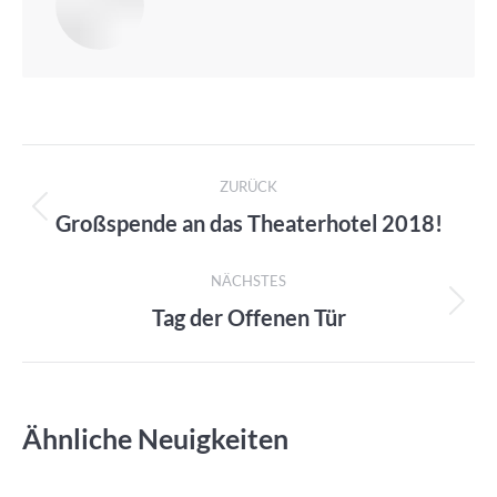
Kommentarnavigation
ZURÜCK
Großspende an das Theaterhotel 2018!
Vorheriger
Beitrag:
NÄCHSTES
Tag der Offenen Tür
Nächster
Beitrag:
Ähnliche Neuigkeiten