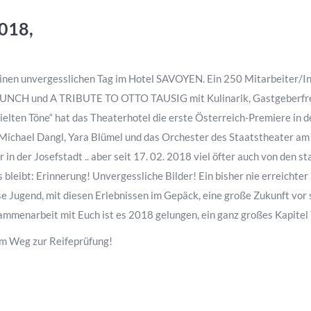
018,
inen unvergesslichen Tag im Hotel SAVOYEN. Ein 250 Mitarbeiter/I
LUNCH und A TRIBUTE TO OTTO TAUSIG mit Kulinarik, Gastgeberfr
pielten Töne“ hat das Theaterhotel die erste Österreich-Premiere in 
 Michael Dangl, Yara Blümel und das Orchester des Staatstheater a
 der Josefstadt .. aber seit 17. 02. 2018 viel öfter auch von den s
leibt: Erinnerung! Unvergessliche Bilder! Ein bisher nie erreichte
e Jugend, mit diesen Erlebnissen im Gepäck, eine große Zukunft vor s
mmenarbeit mit Euch ist es 2018 gelungen, ein ganz großes Kapitel
em Weg zur Reifeprüfung!