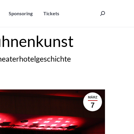
Sponsoring
Tickets
Search:
Sponsoring
Tickets
Search:
ühnenkunst
Theaterhotelgeschichte
MÄRZ
7