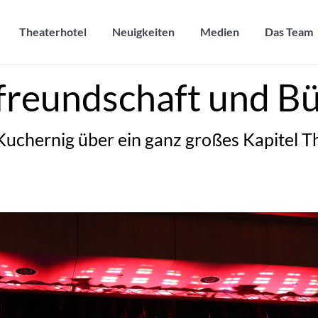
Theaterhotel
Neuigkeiten
Medien
Das Team
Theaterhotel
Neuigkeiten
Medien
Das Team
freundschaft und B
Kuchernig über ein ganz großes Kapitel 