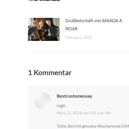
Grußbotschaft von ANIADA A
NOAR
Februar 6, 2025
1 Kommentar
Bestcustomessay
sagt:
März 22, 2018 um 5:01 a.m. Uhr
Toller Bericht geniales Wochenende 