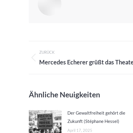
Kommentarnavigation
ZURÜCK
Mercedes Echerer grüßt das Theate
Vorheriger
Beitrag:
Ähnliche Neuigkeiten
Der Gewaltfreiheit gehört die
Zukunft (Stéphane Hessel)
April 17, 2025