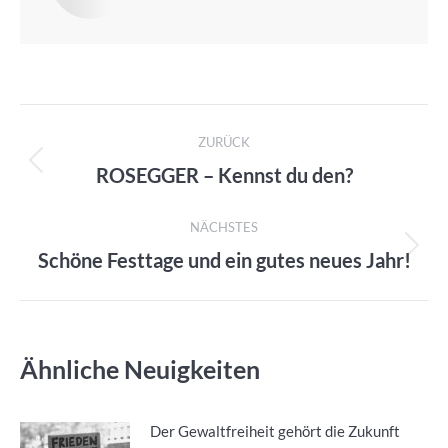
Kommentarnavigation
ZURÜCK
ROSEGGER – Kennst du den?
Vorheriger
Beitrag:
NÄCHSTES
Schöne Festtage und ein gutes neues Jahr!
Nächster
Beitrag:
Ähnliche Neuigkeiten
Der Gewaltfreiheit gehört die Zukunft