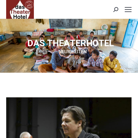
Search:
D
A
S
T
H
E
A
T
E
R
H
O
T
E
L
NEUIGKEITEN