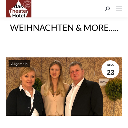
Search:
WEIHNACHTEN & MORE…..
Allgemein
DEZ.
23