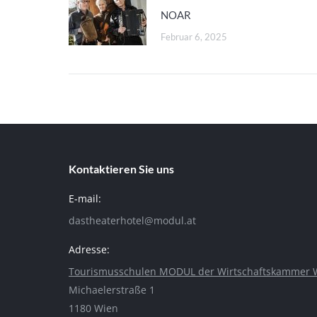
NOAR
Februar 6, 2025
Kontaktieren Sie uns
E-mail:
dastheaterhotel@modul.at
Adresse:
Tourismusschulen MODUL der Wirtschaftskammer 
Michaelerstraße 1
1180 Wien