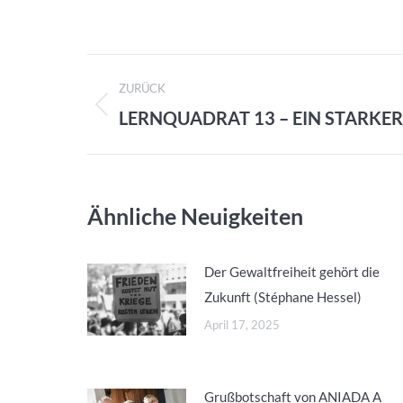
Kommentarnavigation
ZURÜCK
LERNQUADRAT 13 – EIN STARKER
Vorheriger
Beitrag:
Ähnliche Neuigkeiten
Der Gewaltfreiheit gehört die
Zukunft (Stéphane Hessel)
April 17, 2025
Grußbotschaft von ANIADA A