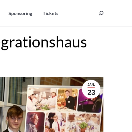
Sponsoring
Tickets
Search:
Sponsoring
Tickets
Search:
grationshaus
JAN.
23