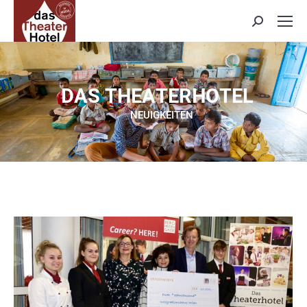
Search:
D
A
S
T
H
E
A
T
E
R
H
O
T
E
L
NEUIGKEITEN