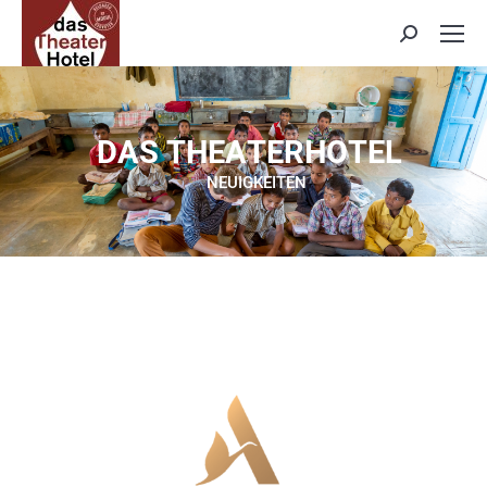
Search:
D
A
S
T
H
E
A
T
E
R
H
O
T
E
L
NEUIGKEITEN