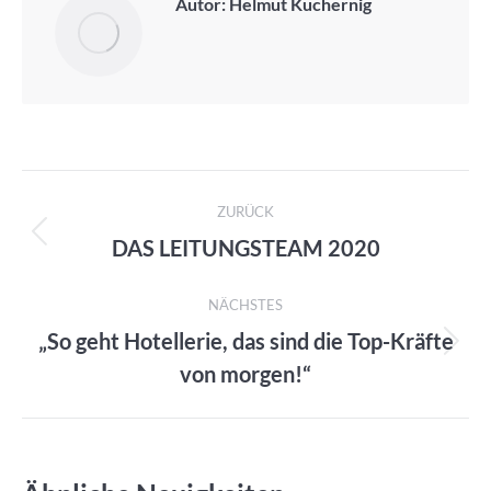
Autor:
Helmut Kuchernig
Kommentarnavigation
ZURÜCK
DAS LEITUNGSTEAM 2020
Vorheriger
Beitrag:
NÄCHSTES
„So geht Hotellerie, das sind die Top-Kräfte
Nächster
von morgen!“
Beitrag: