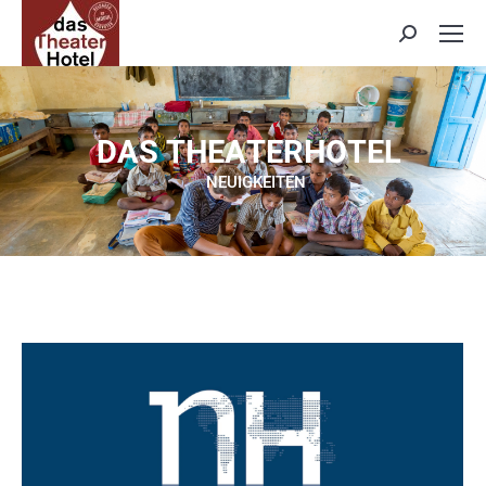
Search:
D
A
S
T
H
E
A
T
E
R
H
O
T
E
L
NEUIGKEITEN