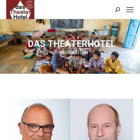
Search:
D
A
S
T
H
E
A
T
E
R
H
O
T
E
L
NEUIGKEITEN