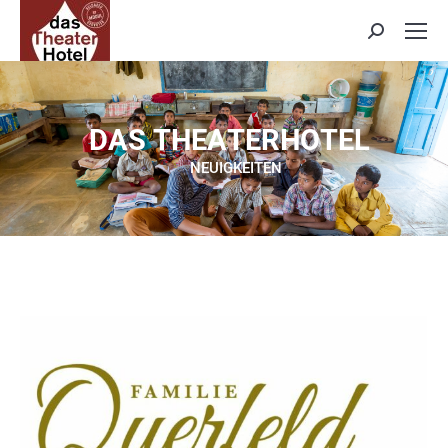
Search:
D
A
S
T
H
E
A
T
E
R
H
O
T
E
L
NEUIGKEITEN