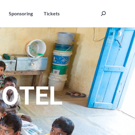
Sponsoring
Tickets
Search:
Sponsoring
Tickets
Search:
H
O
T
E
L