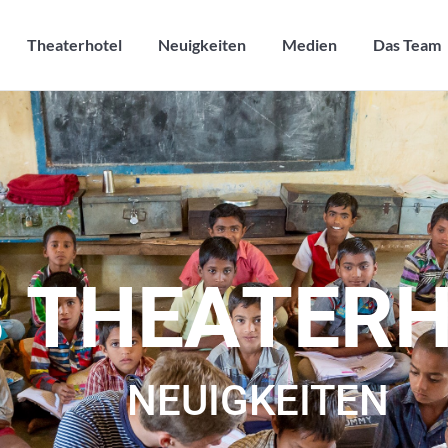
Theaterhotel
Neuigkeiten
Medien
Das Team
Theaterhotel
Neuigkeiten
Medien
Das Team
S
T
H
E
A
T
E
R
NEUIGKEITEN