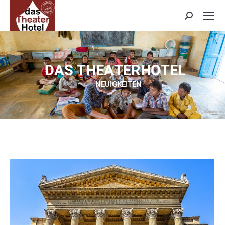
Search:
D
A
S
T
H
E
A
T
E
R
H
O
T
E
L
NEUIGKEITEN