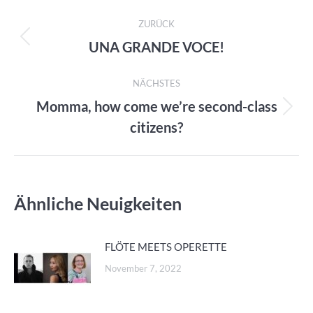
Kommentarnavigation
ZURÜCK
UNA GRANDE VOCE!
Vorheriger
Beitrag:
NÄCHSTES
Momma, how come we’re second-class
Nächster
citizens?
Beitrag:
Ähnliche Neuigkeiten
FLÖTE MEETS OPERETTE
November 7, 2022