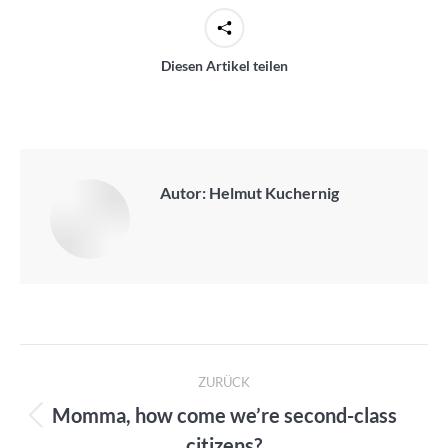
Diesen Artikel teilen
Autor:
Helmut Kuchernig
Kommentarnavigation
ZURÜCK
Momma, how come we’re second-class
Vorheriger
citizens?