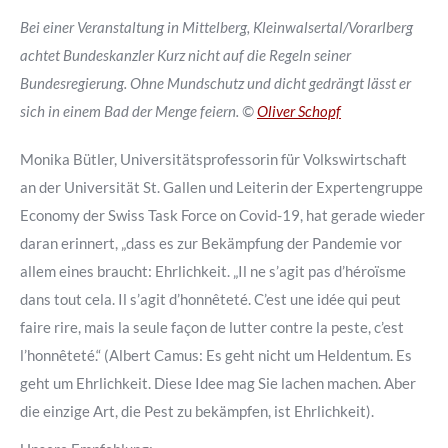
Bei einer Veranstaltung in Mittelberg, Kleinwalsertal/Vorarlberg
achtet Bundeskanzler Kurz nicht auf die Regeln seiner
Bundesregierung. Ohne Mundschutz und dicht gedrängt lässt er
sich in einem Bad der Menge feiern. ©
Oliver Schopf
Monika Bütler, Universitätsprofessorin für Volkswirtschaft
an der Universität St. Gallen
und Leiterin der Expertengruppe
Economy der Swiss Task Force on Covid-19, hat gerade wieder
daran erinnert,
„dass es zur Bekämpfung der Pandemie vor
allem eines braucht: Ehrlichkeit. „Il ne s’agit pas d’héroïsme
dans tout cela. Il s’agit d’honnêteté. C’est une idée qui peut
faire rire, mais la seule façon de lutter contre la peste, c’est
l’honnêteté.“ (Albert Camus: Es geht nicht um Heldentum. Es
geht um Ehrlichkeit. Diese Idee mag Sie lachen machen. Aber
die einzige Art, die Pest zu bekämpfen, ist Ehrlichkeit).