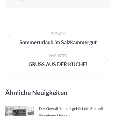
Kommentarnavigation
ZURÜCK
Sommerurlaub im Salzkammergut
Vorheriger
Beitrag:
NÄCHSTES
GRUSS AUS DER KÜCHE!
Nächster
Beitrag:
Ähnliche Neuigkeiten
Der Gewaltfreiheit gehört die Zukunft
(Stéphane Hessel)