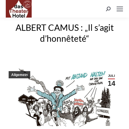
Search:
ALBERT CAMUS : „Il s’agit
d’honnêteté“
Allgemein
JULI
14