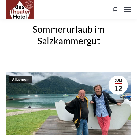
Search:
Sommerurlaub im
Salzkammergut
Allgemein
JULI
12