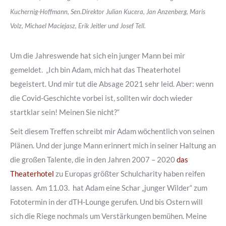
Kuchernig-Hoffmann,
Sen.Direktor Julian Kucera, Jan Anzenberg, Maris
Volz, Michael Maciejasz, Erik Jeitler und
Josef Tell.
Um die Jahreswende hat sich ein junger Mann bei mir
gemeldet. „Ich bin Adam,
mich hat das Theaterhotel
begeistert. Und mir tut die Absage 2021 sehr leid.
Aber: wenn
die Covid-Geschichte vorbei ist, sollten
wir doch wieder
startklar sein!
Meinen Sie nicht?“
Seit diesem Treffen schreibt mir Adam wöchentlich von seinen
Plänen. Und der junge Mann
erinnert mich in seiner Haltung an
die großen Talente, die in den Jahren 2007 – 2020
das
Theaterhotel
zu Europas größter Schulcharity haben reifen
lassen.
Am 11.03. hat Adam
eine Schar „junger Wilder“ zum
Fototermin in der dTH-Lounge gerufen. Und bis Ostern
will
sich die Riege nochmals um Verstärkungen bemühen.
Meine