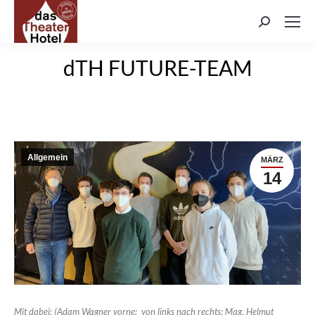
Search:
dTH FUTURE-TEAM
Allgemein
MÄRZ
14
Mit dabei: (Adam Wagner vorne; von links nach rechts: Mag. Helmut