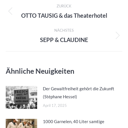
Kommentarnavigation
ZURÜCK
OTTO TAUSIG & das Theaterhotel
Vorheriger
Beitrag:
NÄCHSTES
SEPP & CLAUDINE
Nächster
Beitrag:
Ähnliche Neuigkeiten
Der Gewaltfreiheit gehört die Zukunft
(Stéphane Hessel)
April 17, 2025
1000 Garnelen, 40 Liter samtige