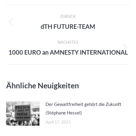
Kommentarnavigation
ZURÜCK
dTH FUTURE-TEAM
Vorheriger
Beitrag:
NÄCHSTES
1000 EURO an AMNESTY INTERNATIONAL
Nächster
Beitrag:
Ähnliche Neuigkeiten
Der Gewaltfreiheit gehört die Zukunft
(Stéphane Hessel)
April 17, 2025