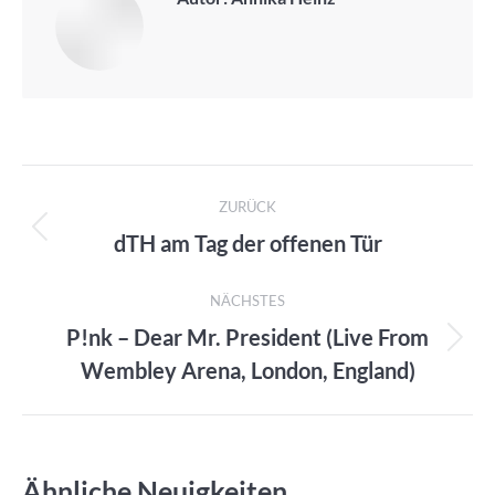
Kommentarnavigation
ZURÜCK
dTH am Tag der offenen Tür
Vorheriger
Beitrag:
NÄCHSTES
P!nk – Dear Mr. President (Live From
Nächster
Wembley Arena, London, England)
Beitrag:
Ähnliche Neuigkeiten