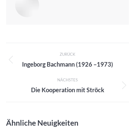
Kommentarnavigation
ZURÜCK
Ingeborg Bachmann (1926 –1973)
Vorheriger
Beitrag:
NÄCHSTES
Die Kooperation mit Ströck
Nächster
Beitrag:
Ähnliche Neuigkeiten