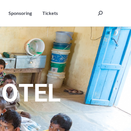
Sponsoring
Tickets
Search:
Sponsoring
Tickets
Search:
H
O
T
E
L