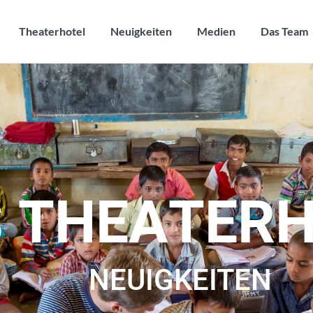
Theaterhotel
Neuigkeiten
Medien
Das Team
Theaterhotel
Neuigkeiten
Medien
Das Team
S
T
H
E
A
T
E
R
NEUIGKEITEN