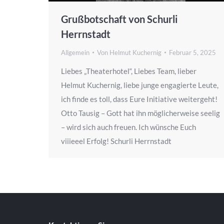
Grußbotschaft von Schurli
Herrnstadt
Allgemein
Von
Helmut Kuchernig
Februar 5, 2025
Liebes „Theaterhotel“, Liebes Team, lieber
Helmut Kuchernig, liebe junge engagierte Leute,
ich finde es toll, dass Eure Initiative weitergeht!
Otto Tausig – Gott hat ihn möglicherweise seelig
– wird sich auch freuen. Ich wünsche Euch
viiieeel Erfolg! Schurli Herrnstadt