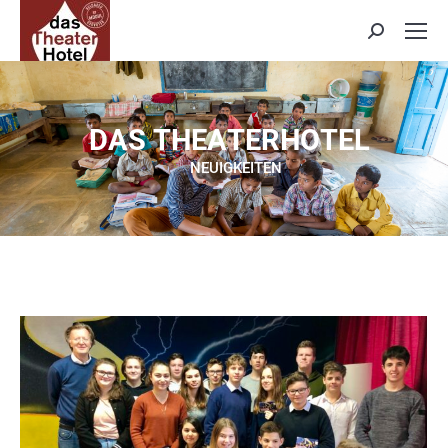
Search:
D
A
S
T
H
E
A
T
E
R
H
O
T
E
L
NEUIGKEITEN