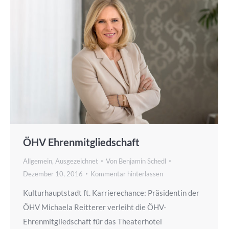
ÖHV Ehrenmitgliedschaft
Allgemein
,
Ausgezeichnet
Von
Benjamin Schedl
Dezember 10, 2016
Kommentar hinterlassen
Kulturhauptstadt ft. Karrierechance: Präsidentin der
ÖHV Michaela Reitterer verleiht die ÖHV-
Ehrenmitgliedschaft für das Theaterhotel