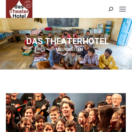
Search:
D
A
S
T
H
E
A
T
E
R
H
O
T
E
L
NEUIGKEITEN