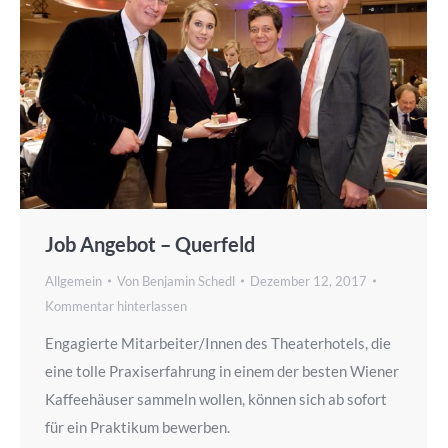
Job Angebot – Querfeld
Allgemein
Von
Benjamin Schedl
Dezember 12, 2017
Kommentar hinterlassen
Engagierte Mitarbeiter/Innen des Theaterhotels, die
eine tolle Praxiserfahrung in einem der besten Wiener
Kaffeehäuser sammeln wollen, können sich ab sofort
für ein Praktikum bewerben.