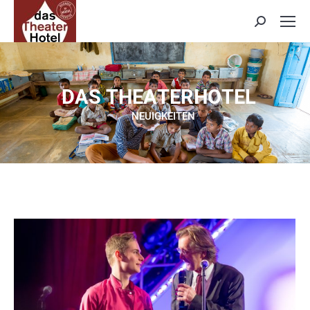
Search:
D
A
S
T
H
E
A
T
E
R
H
O
T
E
L
NEUIGKEITEN