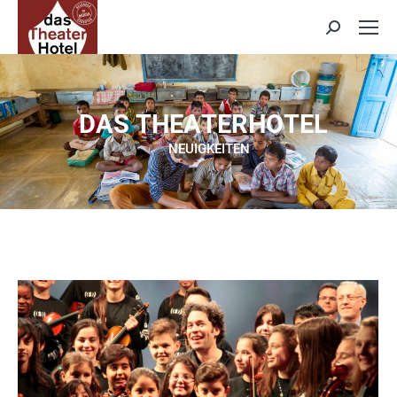
Search:
D
A
S
T
H
E
A
T
E
R
H
O
T
E
L
NEUIGKEITEN