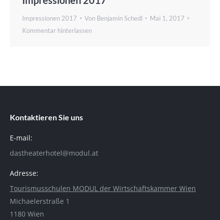
Impressionen 2017
Von
Benjamin Schedl
Mai 1, 2017
Kommentar hinterlassen
Kontaktieren Sie uns
E-mail:
dastheaterhotel@modul.at
Adresse:
Tourismusschulen MODUL der Wirtschaftskammer Wien
Michaelerstraße 1
1180 Wien