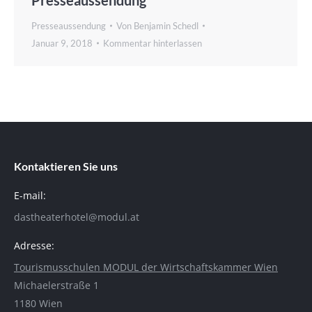
Presseaussendung
Von
Benjamin Schedl
Januar 9, 2018
Kommentar hinterlassen
Kontaktieren Sie uns
E-mail:
dastheaterhotel@modul.at
Adresse:
Tourismusschulen MODUL der Wirtschaftskammer Wien
Michaelerstraße 1
1180 Wien