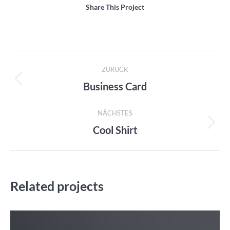
Share This Project
Project
ZURÜCK
navigation
Business Card
Previous
project:
NÄCHSTES
Cool Shirt
Next
project:
Related projects