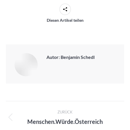
Diesen Artikel teilen
Autor:
Benjamin Schedl
Kommentarnavigation
ZURÜCK
Menschen.Würde.Österreich
Vorheriger
Beitrag: