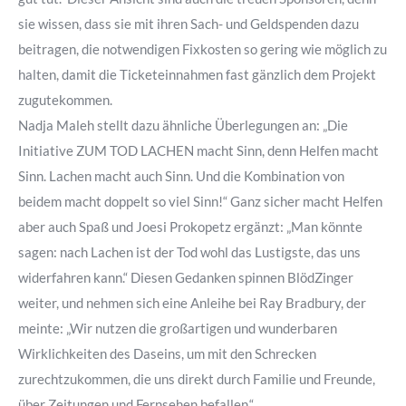
sie wissen, dass sie mit ihren Sach- und Geldspenden dazu
beitragen, die notwendigen Fixkosten so gering wie möglich zu
halten, damit die Ticketeinnahmen fast gänzlich dem Projekt
zugutekommen.
Nadja Maleh stellt dazu ähnliche Überlegungen an: „Die
Initiative ZUM TOD LACHEN macht Sinn, denn Helfen macht
Sinn. Lachen macht auch Sinn. Und die Kombination von
beidem macht doppelt so viel Sinn!“ Ganz sicher macht Helfen
aber auch Spaß und Joesi Prokopetz ergänzt: „Man könnte
sagen: nach Lachen ist der Tod wohl das Lustigste, das uns
widerfahren kann.“ Diesen Gedanken spinnen BlödZinger
weiter, und nehmen sich eine Anleihe bei Ray Bradbury, der
meinte: „Wir nutzen die großartigen und wunderbaren
Wirklichkeiten des Daseins, um mit den Schrecken
zurechtzukommen, die uns direkt durch Familie und Freunde,
über Zeitungen und Fernsehen befallen.“