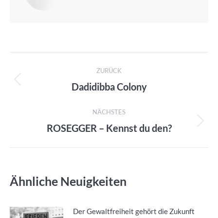
Kommentarnavigation
ZURÜCK
Dadidibba Colony
Vorheriger
Beitrag:
NÄCHSTES
ROSEGGER – Kennst du den?
Nächster
Beitrag:
Ähnliche Neuigkeiten
Der Gewaltfreiheit gehört die Zukunft