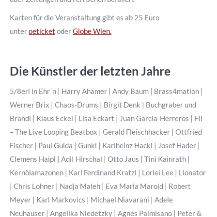
Karten für die Veranstaltung gibt es ab 25 Euro
unter
oeticket
oder
Globe Wien.
Die Künstler der letzten Jahre
5/8erl in Ehr´n | Harry Ahamer | Andy Baum | Brass4mation |
Werner Brix | Chaos-Drums | Birgit Denk | Buchgraber und
Brandl | Klaus Eckel | Lisa Eckart | Juan Garcia-Herreros | FII
– The Live Looping Beatbox | Gerald Fleischhacker | Ottfried
Fischer | Paul Gulda | Gunkl | Karlheinz Hackl | Josef Hader |
Clemens Haipl | AdiI Hirschal | Otto Jaus | Tini Kainrath |
Kernölamazonen | Karl Ferdinand Kratzl | Lorlei Lee | Lionator
| Chris Lohner | Nadja Maleh | Eva Maria Marold | Robert
Meyer | Karl Markovics | Michael Niavarani | Adele
Neuhauser | Angelika Niedetzky | Agnes Palmisano | Peter &