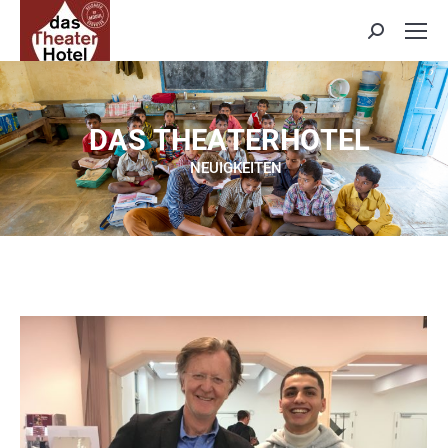
Search:
D
A
S
T
H
E
A
T
E
R
H
O
T
E
L
NEUIGKEITEN